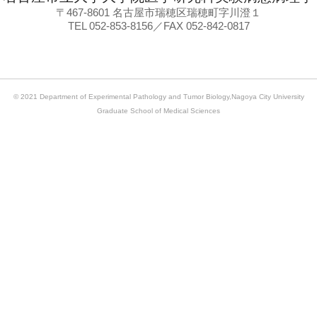
〒467-8601 名古屋市瑞穂区瑞穂町字川澄１
TEL 052-853-8156／FAX 052-842-0817
© 2021 Department of Experimental Pathology and Tumor Biology,Nagoya City University
Graduate School of Medical Sciences