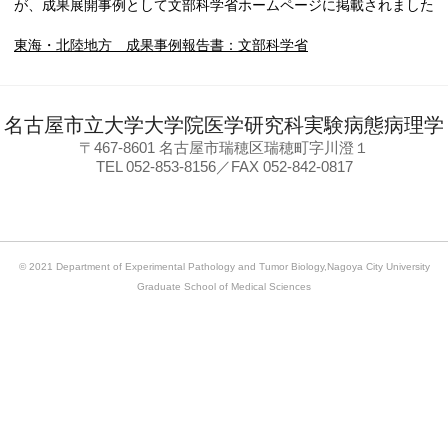
が、成果展開事例として文部科学省ホームページに掲載されました
東海・北陸地方 成果事例報告書：文部科学省
名古屋市立大学大学院医学研究科実験病態病理学
〒467-8601 名古屋市瑞穂区瑞穂町字川澄１
TEL 052-853-8156／FAX 052-842-0817
© 2021 Department of Experimental Pathology and Tumor Biology,Nagoya City University
Graduate School of Medical Sciences