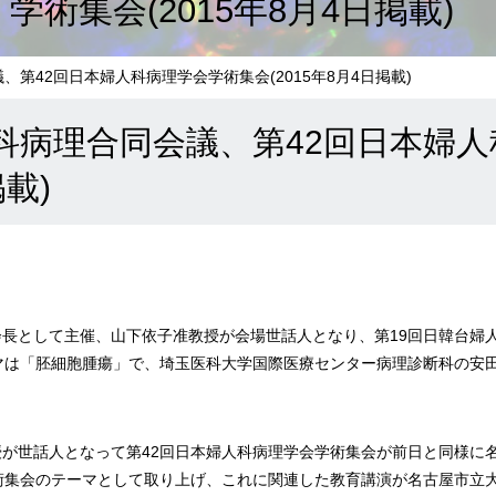
学術集会(2015年8月4日掲載)
、第42回日本婦人科病理学会学術集会(2015年8月4日掲載)
科病理合同会議、第42回日本婦
掲載)
が会長として主催、山下依子准教授が会場世話人となり、第19回日韓台
マは「胚細胞腫瘍」で、埼玉医科大学国際医療センター病理診断科の安
教授が世話人となって第42回日本婦人科病理学会学術集会が前日と同様
術集会のテーマとして取り上げ、これに関連した教育講演が名古屋市立